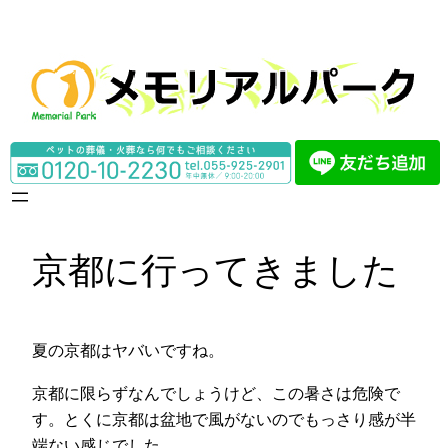
内
容
を
ス
キ
ッ
プ
京都に行ってきました
夏の京都はヤバいですね。
京都に限らずなんでしょうけど、この暑さは危険で
す。とくに京都は盆地で風がないのでもっさり感が半
端ない感じでした。